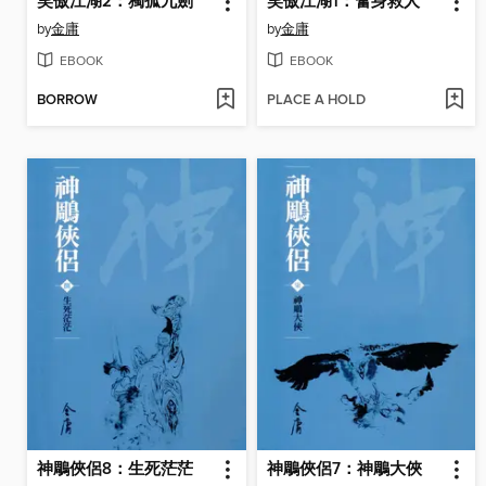
笑傲江湖2：獨孤九劍
笑傲江湖1：奮身救人
by
金庸
by
金庸
EBOOK
EBOOK
BORROW
PLACE A HOLD
神鵰俠侶8：生死茫茫
神鵰俠侶7：神鵰大俠