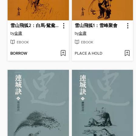
雪山飛狐2：白馬‧鴛鴦刀
雪山飛狐1：雪峰聚會
by
金庸
by
金庸
EBOOK
EBOOK
BORROW
PLACE A HOLD