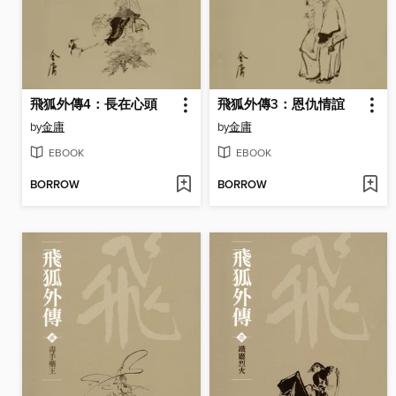
飛狐外傳4：長在心頭
飛狐外傳3：恩仇情誼
by
金庸
by
金庸
EBOOK
EBOOK
BORROW
BORROW