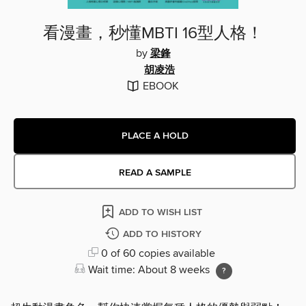
看漫畫，秒懂MBTI 16型人格！
by
梁鋒
胡凌浩
EBOOK
PLACE A HOLD
READ A SAMPLE
ADD TO WISH LIST
ADD TO HISTORY
0 of 60 copies available
Wait time: About 8 weeks