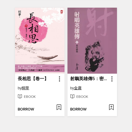
長相思【卷一】
射鵰英雄傳5：密室療傷
by
桐華
by
金庸
EBOOK
EBOOK
BORROW
BORROW