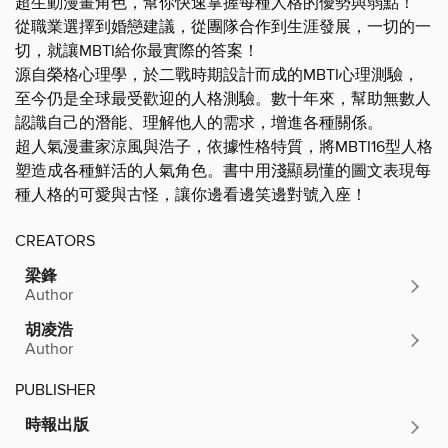
超生動漫畫角色，幫你快速掌握每種人格的優勢與弱點！
從職業選擇到婚戀建議，從團隊合作到生涯發展，一切的一
切，就讓MBTI給你最實際的答案！
源自榮格心理學，於二戰時期設計而成的MBTI心理測驗，
至今仍是全球最受歡迎的人格測驗。數十年來，幫助無數人
認識自己的潛能、理解他人的需求，增進各種關係。
超人氣漫畫家涼風與浩子，依據性格特質，將MBTI16型人格
塑造成各種鮮活的人氣角色。書中用淺顯易懂的圖文表現每
種人格的可愛與古怪，讓你邊看邊笑邊對號入座！
CREATORS
梁鋒
Author
胡凌浩
Author
PUBLISHER
時報出版