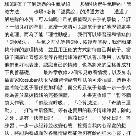
驟3讓孩子了解媽媽的生氣界線 步驟4決定生氣時的「管
教方法」 步驟5培養「溫柔說」的溝通方法 透過了
解焦躁的本質，可以知曉自己的價值觀與在乎的事物，並訂
下一個良好的準則，這麼一來將可以讓孩子更好地學習處事
的道理。而為了能「理性動怒」，我們可以學習緩和情緒的
「6秒魔法」，生氣之前先等待6秒，恢復理智後，我們就能
夠冷靜的處理情緒，並且用正確的方式對待自己與孩子。當
孩子顯露出喜怒哀樂等各種情緒時都可以善加運用，以幫助
他們更好地表達、認識自己的情緒，也為將來的品格養成打
下良善基礎。 最終章收錄22個常見教養情境，以及知名
插畫家Kotsuban與女兒練習情緒管理法的可愛插畫。透過本
書將能使親子關係更加和諧，而父母及孩子都能一步一步成
長為善於掌握情緒的完整個體。 本書更收錄了「暫停腦
袋大作戰」、「超級深呼吸」、「心算減法」、「奇蹟日運
動」、「打造生氣怪獸」等有趣實用的親子情緒練習，除此
之外，還有「快樂日記」、「應該日記」、「變化日記」等
練習，一步一步記錄並改變心態，挖掘自我內心深處的想
法，將能夠養成面對各種情緒都能游刃有餘的強大心靈，打