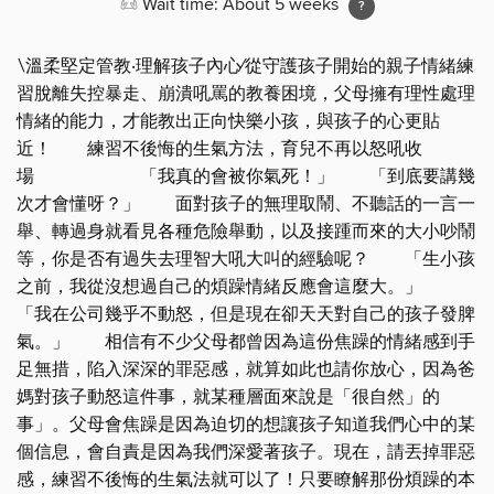
Wait time: About 5 weeks
∖溫柔堅定管教‧理解孩子內心∕從守護孩子開始的親子情緒練
習脫離失控暴走、崩潰吼罵的教養困境，父母擁有理性處理
情緒的能力，才能教出正向快樂小孩，與孩子的心更貼
近！ 練習不後悔的生氣方法，育兒不再以怒吼收
場 「我真的會被你氣死！」 「到底要講幾
次才會懂呀？」 面對孩子的無理取鬧、不聽話的一言一
舉、轉過身就看見各種危險舉動，以及接踵而來的大小吵鬧
等，你是否有過失去理智大吼大叫的經驗呢？ 「生小孩
之前，我從沒想過自己的煩躁情緒反應會這麼大。」
「我在公司幾乎不動怒，但是現在卻天天對自己的孩子發脾
氣。」 相信有不少父母都曾因為這份焦躁的情緒感到手
足無措，陷入深深的罪惡感，就算如此也請你放心，因為爸
媽對孩子動怒這件事，就某種層面來說是「很自然」的
事」。父母會焦躁是因為迫切的想讓孩子知道我們心中的某
個信息，會自責是因為我們深愛著孩子。現在，請丟掉罪惡
感，練習不後悔的生氣法就可以了！只要瞭解那份煩躁的本