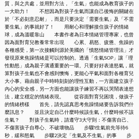
質，與之共處，並用對方法，「生氣」也能成為教育孩子的
一大助力！ 不想因為對孩子生氣而讓自己後悔的關鍵在
於「不必刻意忍耐」，而是只要決定「需要生氣」及「不需
要生氣」的事就好了！ 用耐心和理解接住孩子的情緒
球，成為溫暖靠山 本書作者為日本情緒管理專家，也曾
因為面對育兒教養常常出現 心累、易怒、疲憊、焦躁的
各種感受，第一次接觸到源於美國的「憤怒情緒管理法」才
發現原來焦躁情緒是可以控制的。透過「生氣SOP」讓「理
性動怒」成為親子溝通重要的一環。只要好好表達怒氣，就
算對孩子生氣也不會感到懊悔，更能心平氣和面對各種育兒
大小事。藉由親子中時時刻刻的理性互動，一方面建立孩子
內心的安全感，另一方面也能讓孩子練習不再以哭鬧表達想
法，建立穩定的情緒表現。 從容面對育兒困境，做孩子
的情緒榜樣 首先，請先認真思考焦躁情緒要告訴我們什
麼訊息？ 並且決定自己什麼時候該生氣，什麼時候不該
生氣？ 對孩子生氣時，請遵守3大守則：不傷害自己、
不傷害孩子自尊心、不破壞物品 步驟1生氣前先等待6
秒，緩和怒氣 步驟2決定「生氣及不生氣」的事 步