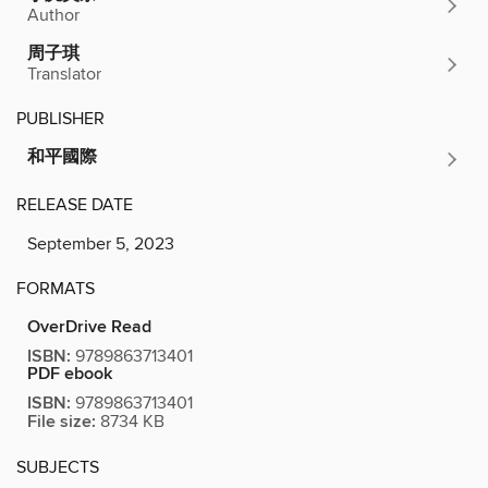
Author
周子琪
Translator
PUBLISHER
和平國際
RELEASE DATE
September 5, 2023
FORMATS
OverDrive Read
ISBN:
9789863713401
PDF ebook
ISBN:
9789863713401
File size:
8734 KB
SUBJECTS