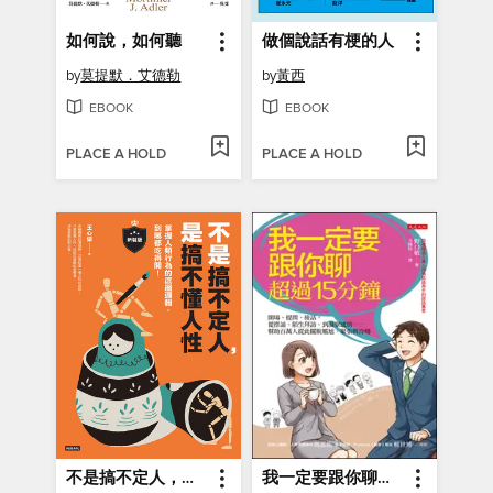
如何說，如何聽
做個說話有梗的人
by
莫提默．艾德勒
by
黃西
EBOOK
EBOOK
PLACE A HOLD
PLACE A HOLD
不是搞不定人，是搞不懂人性
我一定要跟你聊超過15分鐘