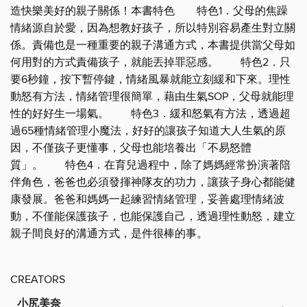
造快樂美好的親子關係！本書特色 特色1．父母的焦躁
情緒源自於愛，因為想教好孩子，所以特別容易產生對立關
係。責備也是一種重要的親子溝通方式，本書提供當父母如
何用對的方式責備孩子，就能丟掉罪惡感。 特色2．只
要6秒鐘，按下暫停鍵，情緒風暴就能立刻緩和下來。理性
動怒有方法，情緒管理很簡單，藉由生氣SOP，父母就能理
性的好好生一場氣。 特色3．緩和怒氣有方法，透過超
過65種情緒管理小魔法，好好的讓孩子知道大人生氣的原
因，不僅孩子更懂事，父母也能培養出「不易怒體
質」。 特色4．在育兒過程中，除了媽媽經常扮演著陪
伴角色，爸爸也必須發揮神隊友的功力，讓孩子身心都能健
康發展。爸爸和媽媽一起練習情緒管理，妥善處理情緒波
動，不僅能保護孩子，也能保護自己，透過理性動怒，建立
親子間良好的溝通方式，是件很棒的事。
CREATORS
小尻美奈