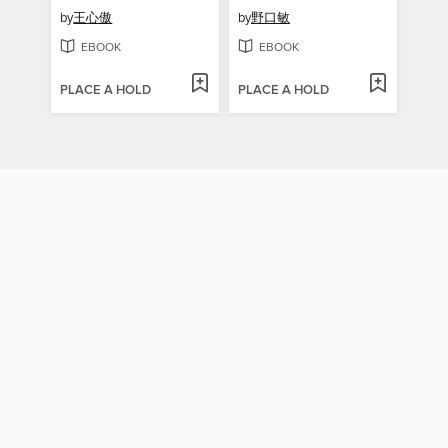
by
王心傲
by
野口敏
EBOOK
EBOOK
PLACE A HOLD
PLACE A HOLD